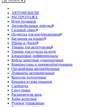
Каталог
АВТОМОБИЛИ
РАСПРОДАЖА
Идеи подарков
Автомобильные лебедки
Силовой обвес
Подвеска для внедорожников
Багажник на крышу
Шины и Диски
Товары для автотуризма
Товары для отдыха на воде
Блокировки дифференциала
Кейсы защитные ударопрочные
Компрессоры и пневмооборудование
Органайзеры автомобильные
Домкраты автомобильные
Консоли потолочные
Крышки кузова пикапов
Сапборды
Сенд-траки
Расширители арок
Хабы колесные
Рулевое управление