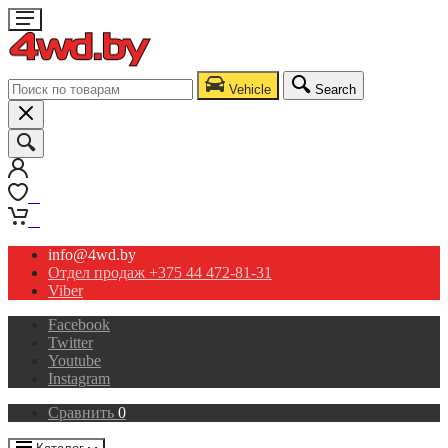
Vehicle
Search
0
0
info@4wd.by
Отдел продаж +375 44 472-81-31
Viber
Facebook
Twitter
Youtube
Instagram
Сравнить
0