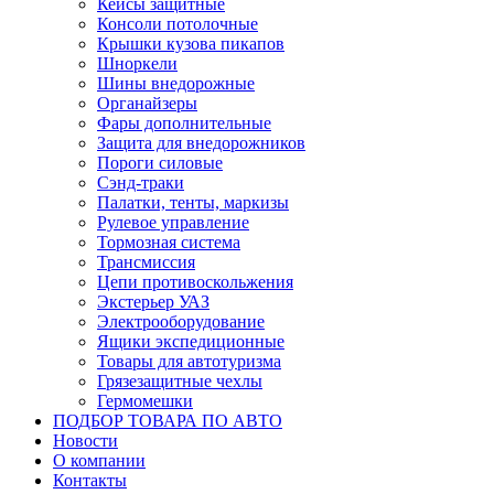
Кейсы защитные
Консоли потолочные
Крышки кузова пикапов
Шноркели
Шины внедорожные
Органайзеры
Фары дополнительные
Защита для внедорожников
Пороги силовые
Сэнд-траки
Палатки, тенты, маркизы
Рулевое управление
Тормозная система
Трансмиссия
Цепи противоскольжения
Экстерьер УАЗ
Электрооборудование
Ящики экспедиционные
Товары для автотуризма
Грязезащитные чехлы
Гермомешки
ПОДБОР ТОВАРА ПО АВТО
Новости
О компании
Контакты