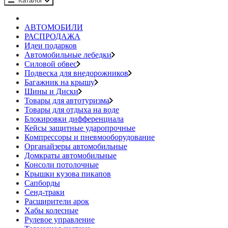
Каталог
АВТОМОБИЛИ
РАСПРОДАЖА
Идеи подарков
Автомобильные лебедки
Силовой обвес
Подвеска для внедорожников
Багажник на крышу
Шины и Диски
Товары для автотуризма
Товары для отдыха на воде
Блокировки дифференциала
Кейсы защитные ударопрочные
Компрессоры и пневмооборудование
Органайзеры автомобильные
Домкраты автомобильные
Консоли потолочные
Крышки кузова пикапов
Сапборды
Сенд-траки
Расширители арок
Хабы колесные
Рулевое управление