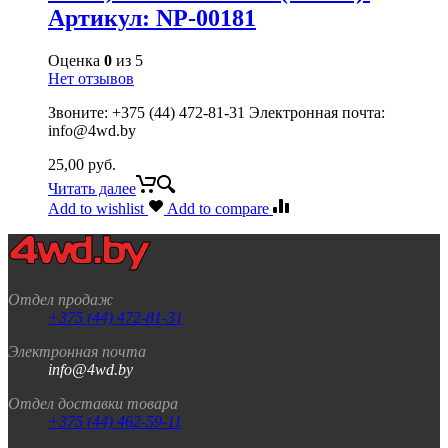
Артикул: NP-00181
Оценка
0
из 5
Нет отзывов
Звоните: +375 (44) 472-81-31 Электронная почта:
info@4wd.by
25,00
руб.
Читать далее
Add to wishlist
Add to compare
Отдел продаж
+375 (44) 472-81-31
Электронная почта
info@4wd.by
Отдел доставки товара
+375 (44) 462-59-11