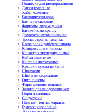
Подвеска для внедорожников
Диски колесные
Хабы колесные
Расширители арок
Бамперы силовые
Фаркопы, переходники
Багажник на крышу
Домкраты автомобильные
Тросы, стропы, такелаж
Блокировки дифференциала
Компрессоры и насосы
Канистры экспедиционные
Кейсы защитные
Консоли потолочные
Крышки кузова пикапов
Шноркели
Шины внедорожные
Органайзеры
Фары дополнительные
Защита для внедорожников
Пороги силовые
Сэнд-траки
Палатки, тенты, маркизы
Рулевое управление
Тормозная система