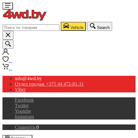
Vehicle
Search
0
0
info@4wd.by
Отдел продаж +375 44 472-81-31
Viber
Facebook
Twitter
Youtube
Instagram
Сравнить
0