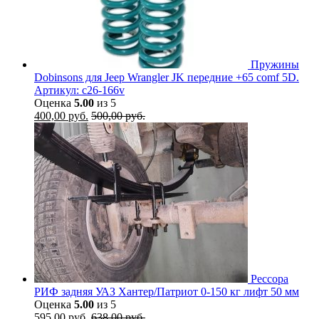
Пружины
Dobinsons для Jeep Wrangler JK передние +65 comf 5D.
Артикул: c26-166v
Оценка
5.00
из 5
400,00
руб.
500,00
руб.
Рессора
РИФ задняя УАЗ Хантер/Патриот 0-150 кг лифт 50 мм
Оценка
5.00
из 5
595,00
руб.
638,00
руб.