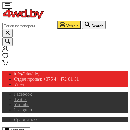
Vehicle
Search
0
0
info@4wd.by
Отдел продаж +375 44 472-81-31
Viber
Facebook
Twitter
Youtube
Instagram
Сравнить
0