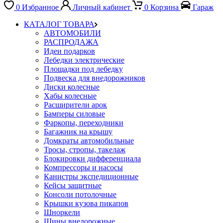
0
Избранное
Личный кабинет
0
Корзина
Гараж
КАТАЛОГ ТОВАРА
АВТОМОБИЛИ
РАСПРОДАЖА
Идеи подарков
Лебедки электрические
Площадки под лебедку
Подвеска для внедорожников
Диски колесные
Хабы колесные
Расширители арок
Бамперы силовые
Фаркопы, переходники
Багажник на крышу
Домкраты автомобильные
Тросы, стропы, такелаж
Блокировки дифференциала
Компрессоры и насосы
Канистры экспедиционные
Кейсы защитные
Консоли потолочные
Крышки кузова пикапов
Шноркели
Шины внедорожные