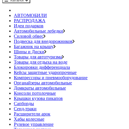
Каталог
АВТОМОБИЛИ
РАСПРОДАЖА
Идеи подарков
Автомобильные лебедки
Силовой обвес
Подвеска для внедорожников
Багажник на крышу
Шины и Диски
Товары для автотуризма
Товары для отдыха на воде
Блокировки дифференциала
Кейсы защитные ударопрочные
Компрессоры и пневмооборудование
Органайзеры автомобильные
Домкраты автомобильные
Консоли потолочные
Крышки кузова пикапов
Сапборды
Сенд-траки
Расширители арок
Хабы колесные
Рулевое управление