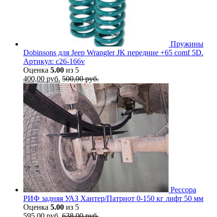
Пружины
Dobinsons для Jeep Wrangler JK передние +65 comf 5D.
Артикул: c26-166v
Оценка
5.00
из 5
400,00
руб.
500,00
руб.
Рессора
РИФ задняя УАЗ Хантер/Патриот 0-150 кг лифт 50 мм
Оценка
5.00
из 5
595,00
руб.
638,00
руб.