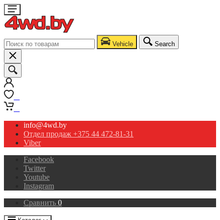
Vehicle
Search
0
0
info@4wd.by
Отдел продаж +375 44 472-81-31
Viber
Facebook
Twitter
Youtube
Instagram
Сравнить
0