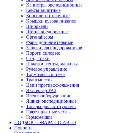
Канистры экспедиционные
Кейсы защитные
Консоли потолочные
Крышки кузова пикапов
Шноркели
Шины внедорожные
Органайзеры
Фары дополнительные
Защита для внедорожников
Пороги силовые
Сэнд-траки
Палатки, тенты, маркизы
Рулевое управление
Тормозная система
Трансмиссия
Цепи противоскольжения
Экстерьер УАЗ
Электрооборудование
Ящики экспедиционные
Товары для автотуризма
Грязезащитные чехлы
Гермомешки
ПОДБОР ТОВАРА ПО АВТО
Новости