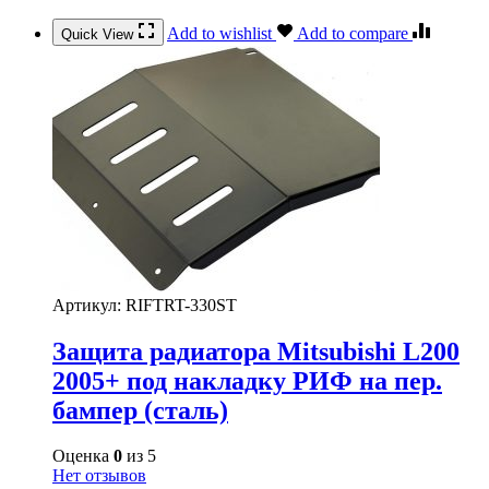
Add to wishlist
Add to compare
Quick View
Артикул:
RIFTRT-330ST
Защита радиатора Mitsubishi L200
2005+ под накладку РИФ на пер.
бампер (сталь)
Оценка
0
из 5
Нет отзывов