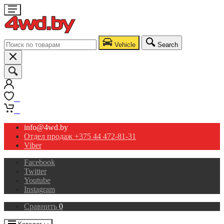
Vehicle
Search
0
0
info@4wd.by
Отдел продаж +375 44 472-81-31
Viber
Facebook
Twitter
Youtube
Instagram
Сравнить
0