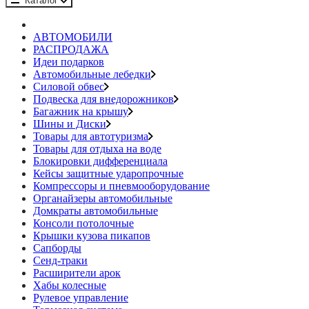
Каталог
АВТОМОБИЛИ
РАСПРОДАЖА
Идеи подарков
Автомобильные лебедки
Силовой обвес
Подвеска для внедорожников
Багажник на крышу
Шины и Диски
Товары для автотуризма
Товары для отдыха на воде
Блокировки дифференциала
Кейсы защитные ударопрочные
Компрессоры и пневмооборудование
Органайзеры автомобильные
Домкраты автомобильные
Консоли потолочные
Крышки кузова пикапов
Сапборды
Сенд-траки
Расширители арок
Хабы колесные
Рулевое управление