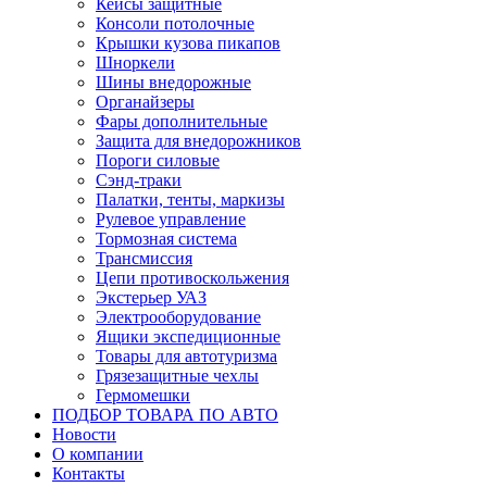
Кейсы защитные
Консоли потолочные
Крышки кузова пикапов
Шноркели
Шины внедорожные
Органайзеры
Фары дополнительные
Защита для внедорожников
Пороги силовые
Сэнд-траки
Палатки, тенты, маркизы
Рулевое управление
Тормозная система
Трансмиссия
Цепи противоскольжения
Экстерьер УАЗ
Электрооборудование
Ящики экспедиционные
Товары для автотуризма
Грязезащитные чехлы
Гермомешки
ПОДБОР ТОВАРА ПО АВТО
Новости
О компании
Контакты