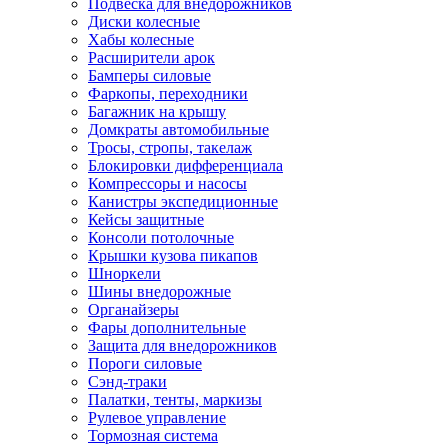
Подвеска для внедорожников
Диски колесные
Хабы колесные
Расширители арок
Бамперы силовые
Фаркопы, переходники
Багажник на крышу
Домкраты автомобильные
Тросы, стропы, такелаж
Блокировки дифференциала
Компрессоры и насосы
Канистры экспедиционные
Кейсы защитные
Консоли потолочные
Крышки кузова пикапов
Шноркели
Шины внедорожные
Органайзеры
Фары дополнительные
Защита для внедорожников
Пороги силовые
Сэнд-траки
Палатки, тенты, маркизы
Рулевое управление
Тормозная система