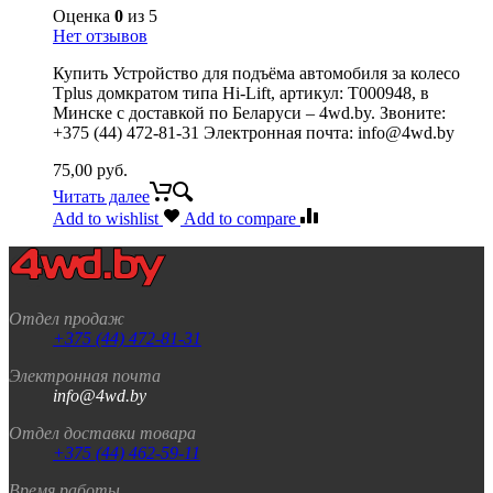
Оценка
0
из 5
Нет отзывов
Купить Устройство для подъёма автомобиля за колесо
Tplus домкратом типа Hi-Lift, артикул: Т000948, в
Минске с доставкой по Беларуси – 4wd.by. Звоните:
+375 (44) 472-81-31 Электронная почта: info@4wd.by
75,00
руб.
Читать далее
Add to wishlist
Add to compare
Отдел продаж
+375 (44) 472-81-31
Электронная почта
info@4wd.by
Отдел доставки товара
+375 (44) 462-59-11
Время работы