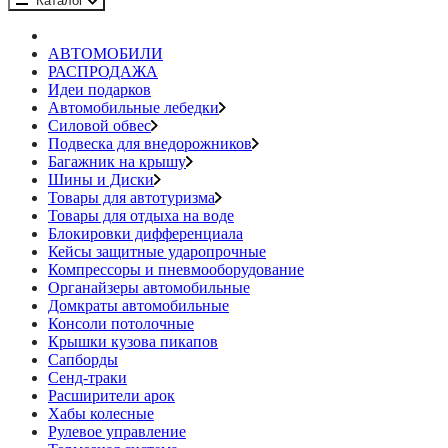
Каталог
АВТОМОБИЛИ
РАСПРОДАЖА
Идеи подарков
Автомобильные лебедки
Силовой обвес
Подвеска для внедорожников
Багажник на крышу
Шины и Диски
Товары для автотуризма
Товары для отдыха на воде
Блокировки дифференциала
Кейсы защитные ударопрочные
Компрессоры и пневмооборудование
Органайзеры автомобильные
Домкраты автомобильные
Консоли потолочные
Крышки кузова пикапов
Сапборды
Сенд-траки
Расширители арок
Хабы колесные
Рулевое управление