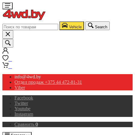
Vehicle
Search
0
0
info@4wd.by
Отдел продаж +375 44 472-81-31
Viber
Facebook
Twitter
Youtube
Instagram
Сравнить
0