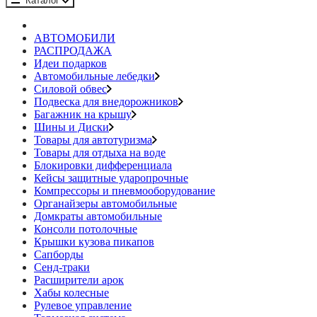
Каталог
АВТОМОБИЛИ
РАСПРОДАЖА
Идеи подарков
Автомобильные лебедки
Силовой обвес
Подвеска для внедорожников
Багажник на крышу
Шины и Диски
Товары для автотуризма
Товары для отдыха на воде
Блокировки дифференциала
Кейсы защитные ударопрочные
Компрессоры и пневмооборудование
Органайзеры автомобильные
Домкраты автомобильные
Консоли потолочные
Крышки кузова пикапов
Сапборды
Сенд-траки
Расширители арок
Хабы колесные
Рулевое управление