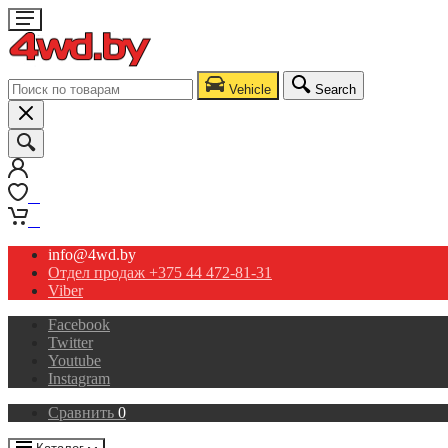
Vehicle
Search
0
0
info@4wd.by
Отдел продаж +375 44 472-81-31
Viber
Facebook
Twitter
Youtube
Instagram
Сравнить
0