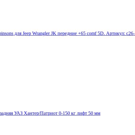
sons для Jeep Wrangler JK передние +65 comf 5D. Артикул: c26
задняя УАЗ Хантер/Патриот 0-150 кг лифт 50 мм