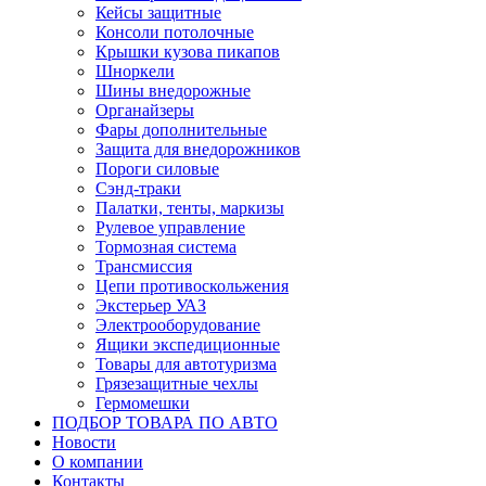
Кейсы защитные
Консоли потолочные
Крышки кузова пикапов
Шноркели
Шины внедорожные
Органайзеры
Фары дополнительные
Защита для внедорожников
Пороги силовые
Сэнд-траки
Палатки, тенты, маркизы
Рулевое управление
Тормозная система
Трансмиссия
Цепи противоскольжения
Экстерьер УАЗ
Электрооборудование
Ящики экспедиционные
Товары для автотуризма
Грязезащитные чехлы
Гермомешки
ПОДБОР ТОВАРА ПО АВТО
Новости
О компании
Контакты