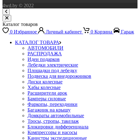
4wd.by © 2022
Каталог товаров
0
Избранное
Личный кабинет
0
Корзина
Гараж
КАТАЛОГ ТОВАРА
АВТОМОБИЛИ
РАСПРОДАЖА
Идеи подарков
Лебедки электрические
Площадки под лебедку
Подвеска для внедорожников
Диски колесные
Хабы колесные
Расширители арок
Бамперы силовые
Фаркопы, переходники
Багажник на крышу
Домкраты автомобильные
Тросы, стропы, такелаж
Блокировки дифференциала
Компрессоры и насосы
Канистры экспедиционные