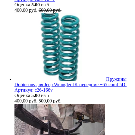
Оценка
5.00
из 5
400,00
руб.
600,00
руб.
Пружины
Dobinsons для Jeep Wrangler JK передние +65 comf 5D.
Артикул: c26-166v
Оценка
5.00
из 5
400,00
руб.
500,00
руб.