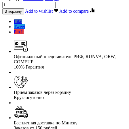
Пневмосистема
BERKUT
Add to wishlist
Add to compare
В корзину
SA-
06
Like
компрессор
Tweet
14
Pin It
атм
с
ресивером
5,7
л
Официальный представитель РИФ, RUNVA, ORW,
quantity
COMEUP
100% Гарантия
Прием заказов через корзину
Круглосуточно
Бесплатная доставка по Минску
Заказов от 150 рублей