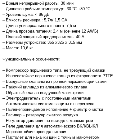
– Время непрерывной работы: 30 мин
– Диапазон рабочих температур: -30 °C +80 °C
– Уровень шума: < 86 дБ
– Ёмкость ресивера : 5,7л/ 1,5 GA
– Длина универсального шланга: 7,5 м
– Длина провода питания: 2,4 м (сечение 12 AWG)
– Плавкий защитный предохранитель: 40 A
– Размеры устройства: 365 x325 x 315 мм
– Масса: 10,6 кг
Функциональные особенности:
– Компрессор поршневого типа, не требующий смазки
– Износостойкое поршневое кольцо из фторопласта PTFE
– Воздушные клапаны из прочной нержавеющей стали
– Рабочий цилиндр из алюминиевого сплава
– Обратный клапан воздушной магистрали
– Электродвигатель с постоянными магнитами
– Автоматическая система защиты от перегрева
– Пыленепроницаемое исполнение + фильтр очистки
– Ресивер – резервуар сжатого воздуха
– Регулятор давления на выходе с манометром
– Реле давления для автоматического ВКЛ/ВЫКЛ
– Морозостойкие провода питания
– Пистолет для накачки шин с точным манометром