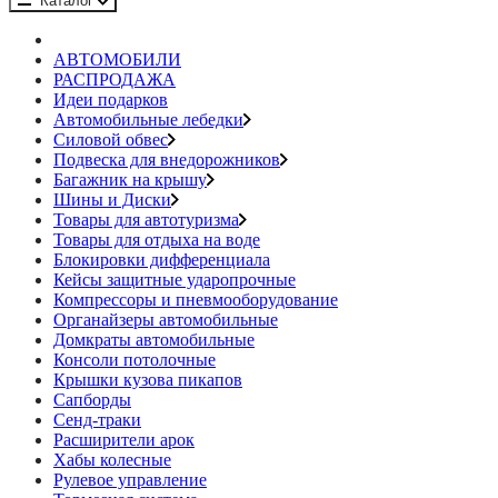
Каталог
АВТОМОБИЛИ
РАСПРОДАЖА
Идеи подарков
Автомобильные лебедки
Силовой обвес
Подвеска для внедорожников
Багажник на крышу
Шины и Диски
Товары для автотуризма
Товары для отдыха на воде
Блокировки дифференциала
Кейсы защитные ударопрочные
Компрессоры и пневмооборудование
Органайзеры автомобильные
Домкраты автомобильные
Консоли потолочные
Крышки кузова пикапов
Сапборды
Сенд-траки
Расширители арок
Хабы колесные
Рулевое управление