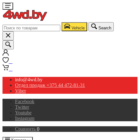
Vehicle
Search
0
0
info@4wd.by
Отдел продаж +375 44 472-81-31
Viber
Facebook
Twitter
Youtube
Instagram
Сравнить
0