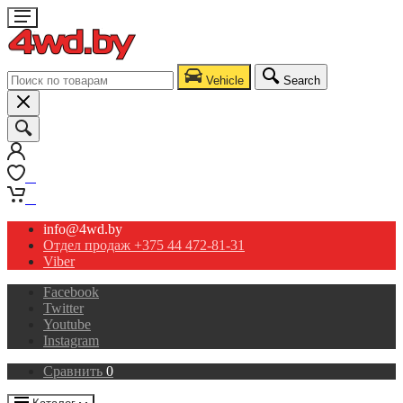
Vehicle
Search
0
0
info@4wd.by
Отдел продаж +375 44 472-81-31
Viber
Facebook
Twitter
Youtube
Instagram
Сравнить
0