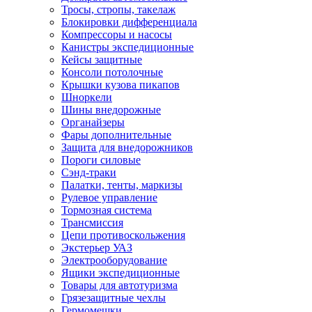
Тросы, стропы, такелаж
Блокировки дифференциала
Компрессоры и насосы
Канистры экспедиционные
Кейсы защитные
Консоли потолочные
Крышки кузова пикапов
Шноркели
Шины внедорожные
Органайзеры
Фары дополнительные
Защита для внедорожников
Пороги силовые
Сэнд-траки
Палатки, тенты, маркизы
Рулевое управление
Тормозная система
Трансмиссия
Цепи противоскольжения
Экстерьер УАЗ
Электрооборудование
Ящики экспедиционные
Товары для автотуризма
Грязезащитные чехлы
Гермомешки