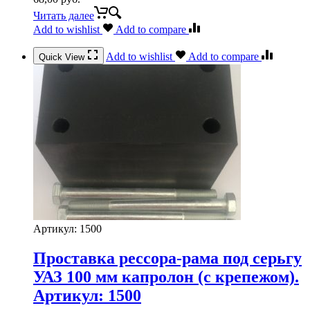
Читать далее
Add to wishlist
Add to compare
Add to wishlist
Add to compare
Quick View
Артикул:
1500
Проставка рессора-рама под серьгу
УАЗ 100 мм капролон (с крепежом).
Артикул: 1500