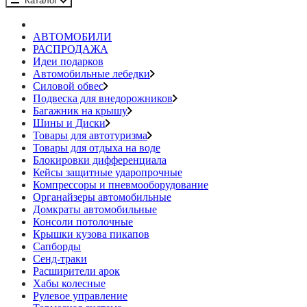
Каталог
АВТОМОБИЛИ
РАСПРОДАЖА
Идеи подарков
Автомобильные лебедки
Силовой обвес
Подвеска для внедорожников
Багажник на крышу
Шины и Диски
Товары для автотуризма
Товары для отдыха на воде
Блокировки дифференциала
Кейсы защитные ударопрочные
Компрессоры и пневмооборудование
Органайзеры автомобильные
Домкраты автомобильные
Консоли потолочные
Крышки кузова пикапов
Сапборды
Сенд-траки
Расширители арок
Хабы колесные
Рулевое управление