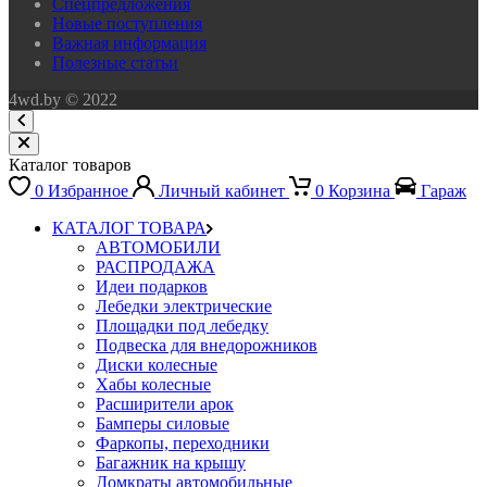
Спецпредложения
Новые поступления
Важная информация
Полезные статьи
4wd.by © 2022
Каталог товаров
0
Избранное
Личный кабинет
0
Корзина
Гараж
КАТАЛОГ ТОВАРА
АВТОМОБИЛИ
РАСПРОДАЖА
Идеи подарков
Лебедки электрические
Площадки под лебедку
Подвеска для внедорожников
Диски колесные
Хабы колесные
Расширители арок
Бамперы силовые
Фаркопы, переходники
Багажник на крышу
Домкраты автомобильные