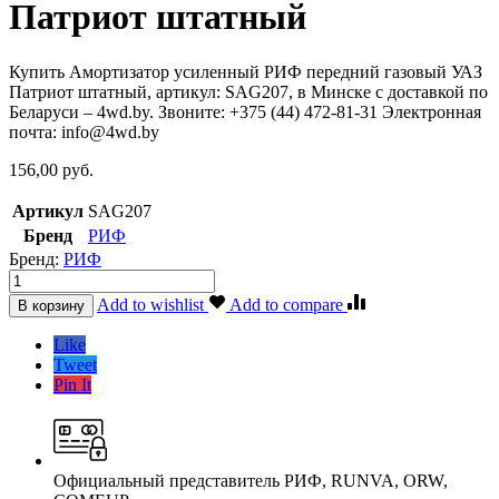
Патриот штатный
Купить Амортизатор усиленный РИФ передний газовый УАЗ
Патриот штатный, артикул: SAG207, в Минске с доставкой по
Беларуси – 4wd.by. Звоните: +375 (44) 472-81-31 Электронная
почта: info@4wd.by
156,00
руб.
Артикул
SAG207
Бренд
РИФ
Бренд:
РИФ
Амортизатор
усиленный
Add to wishlist
Add to compare
В корзину
РИФ
передний
Like
газовый
Tweet
УАЗ
Pin It
Патриот
штатный
quantity
Официальный представитель РИФ, RUNVA, ORW,