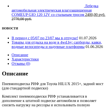
Лебедка
автомобильная электрическая влагозащищенная
COMEUP GIO 120 12V со стальным тросом
2400,00
руб.
2770,00
руб.
НОВОСТИ
В период с 05/07 по 23/07 мы в отпуске!
01.07.2026
Товары для отдыха на воде в 4wd.by: сапборды, каяки,
водные велосипеды и надувные платформы
01.06.2026
Описание
Характеристики
Отзывы (0)
Описание
Пневмоподвеска РИФ для Toyota HILUX 2015+, задний мост
(для стандартной подвески)
Комплект пневмоподвески РИФ устанавливается в
дополнение к штатной подвеске автомобиля и позволяет
снизить нагрузку на рессоры и использовать полную