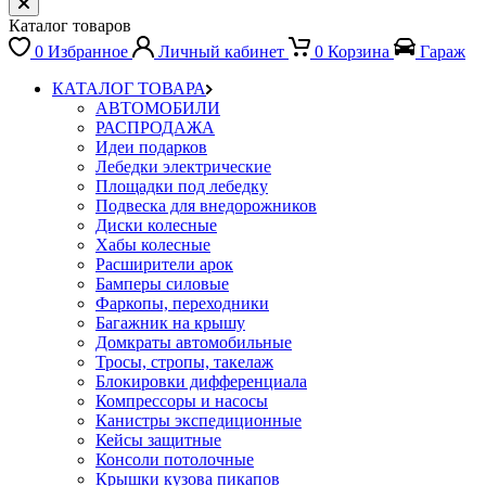
Каталог товаров
0
Избранное
Личный кабинет
0
Корзина
Гараж
КАТАЛОГ ТОВАРА
АВТОМОБИЛИ
РАСПРОДАЖА
Идеи подарков
Лебедки электрические
Площадки под лебедку
Подвеска для внедорожников
Диски колесные
Хабы колесные
Расширители арок
Бамперы силовые
Фаркопы, переходники
Багажник на крышу
Домкраты автомобильные
Тросы, стропы, такелаж
Блокировки дифференциала
Компрессоры и насосы
Канистры экспедиционные
Кейсы защитные
Консоли потолочные
Крышки кузова пикапов