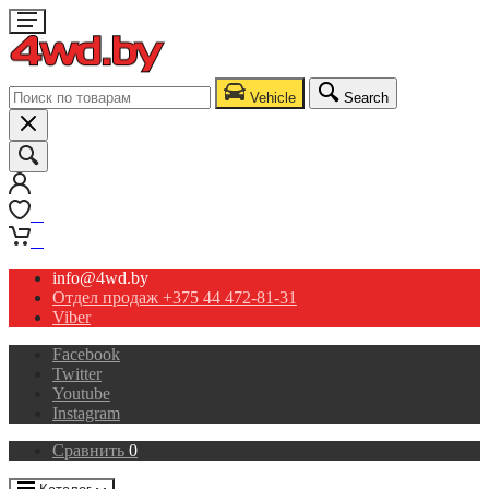
Vehicle
Search
0
0
info@4wd.by
Отдел продаж +375 44 472-81-31
Viber
Facebook
Twitter
Youtube
Instagram
Сравнить
0