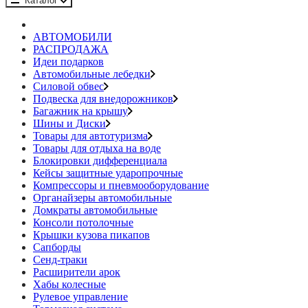
Каталог
АВТОМОБИЛИ
РАСПРОДАЖА
Идеи подарков
Автомобильные лебедки
Силовой обвес
Подвеска для внедорожников
Багажник на крышу
Шины и Диски
Товары для автотуризма
Товары для отдыха на воде
Блокировки дифференциала
Кейсы защитные ударопрочные
Компрессоры и пневмооборудование
Органайзеры автомобильные
Домкраты автомобильные
Консоли потолочные
Крышки кузова пикапов
Сапборды
Сенд-траки
Расширители арок
Хабы колесные
Рулевое управление