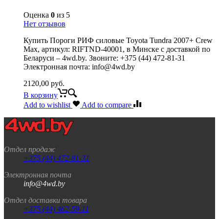
Оценка
0
из 5
Нет отзывов
Купить Пороги РИФ силовые Toyota Tundra 2007+ Crew
Max, артикул: RIFTND-40001, в Минске с доставкой по
Беларуси – 4wd.by. Звоните: +375 (44) 472-81-31
Электронная почта: info@4wd.by
2120,00
руб.
В корзину
Add to wishlist
Add to compare
Отдел продаж
+375 (44) 472-81-31
Электронная почта
info@4wd.by
Отдел доставки товара
+375 (44) 462-59-11