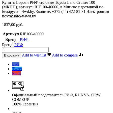
Купить Пороги РИФ силовые Toyota Land Cruiser 100
(МКПП), артикул: RIF100-40000, в Минске с доставкой по
Беларуси – 4wd.by. Звоните: +375 (44) 472-81-31 Электронная
почта: info@4wd.by
1837,00
руб.
Артикул
RIF100-40000
Бренд
РИФ
Бренд:
РИФ
Пороги
РИФ
Add to wishlist
Add to compare
В корзину
силовые
Toyota
Like
Land
Tweet
Cruiser
Pin It
100
(МКПП)
quantity
Официальный представитель РИФ, RUNVA, ORW,
COMEUP
100% Гарантия