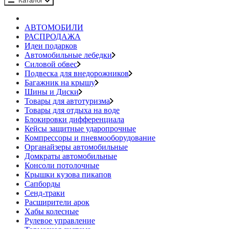
Каталог
АВТОМОБИЛИ
РАСПРОДАЖА
Идеи подарков
Автомобильные лебедки
Силовой обвес
Подвеска для внедорожников
Багажник на крышу
Шины и Диски
Товары для автотуризма
Товары для отдыха на воде
Блокировки дифференциала
Кейсы защитные ударопрочные
Компрессоры и пневмооборудование
Органайзеры автомобильные
Домкраты автомобильные
Консоли потолочные
Крышки кузова пикапов
Сапборды
Сенд-траки
Расширители арок
Хабы колесные
Рулевое управление