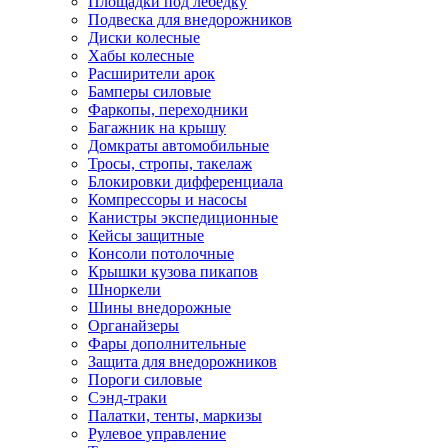
Площадки под лебедку
Подвеска для внедорожников
Диски колесные
Хабы колесные
Расширители арок
Бамперы силовые
Фаркопы, переходники
Багажник на крышу
Домкраты автомобильные
Тросы, стропы, такелаж
Блокировки дифференциала
Компрессоры и насосы
Канистры экспедиционные
Кейсы защитные
Консоли потолочные
Крышки кузова пикапов
Шноркели
Шины внедорожные
Органайзеры
Фары дополнительные
Защита для внедорожников
Пороги силовые
Сэнд-траки
Палатки, тенты, маркизы
Рулевое управление