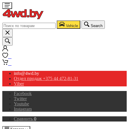
Vehicle
Search
0
0
info@4wd.by
Отдел продаж +375 44 472-81-31
Viber
Facebook
Twitter
Youtube
Instagram
Сравнить
0