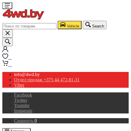
Vehicle
Search
0
0
info@4wd.by
Отдел продаж +375 44 472-81-31
Viber
Facebook
Twitter
Youtube
Instagram
Сравнить
0