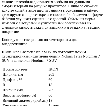
салоне автомобиля достигается особыми воздушными
амортизаторами на рисунке протектора. Шипы со сложной
конструкцией в виде шестигранника в основании надёжно
фиксируются в протекторе, а износостойкий элемент в форме
бабочки улучшает сцепление с дорогой. Объёмная форма
ламелей с выступами и углублениями обеспечивает их
функциональность даже при высоких нагрузках на твёрдых
покрытиях.
Конструкция специально оптимизирована для
внедорожников.
Шина Ikon Character Ice 7 SUV по потребительским
характеристикам идентична модели Nokian Tyres Nordman 7
SUV и шине Ikon Nordman 7 SUV.
Производитель
IKON
Ширина, мм
265
Профиль, %
60
R
18
Ширина (мм)
265
Высота профиля (%)
60
Внешний диаметр (дюймы)
18
Тип протектора
Зимняя