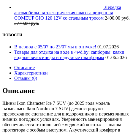
Лебедка
автомобильная электрическая влагозащищенная
COMEUP GIO 120 12V со стальным тросом
2400,00
руб.
2770,00
руб.
НОВОСТИ
В период с 05/07 по 23/07 мы в отпуске!
01.07.2026
Товары для отдыха на воде в 4wd.by: сапборды, каяки,
водные велосипеды и надувные платформы
01.06.2026
Описание
Характеристики
Отзывы (0)
Описание
Шины Ikon Character Ice 7 SUV (до 2025 года модель
называлась Ikon Nordman 7 SUV) демонстрируют
превосходное сцепление для внедорожников в переменчивых
зимних погодных условиях. Уверенность маневрирования
обеспечивается технологией «медвежий коготь» — шашке
протектора с особым выступом. Акустический комфорт в