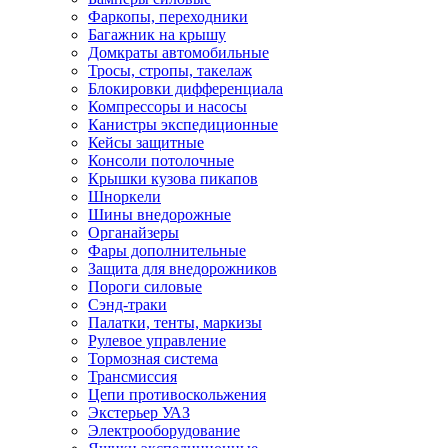
Фаркопы, переходники
Багажник на крышу
Домкраты автомобильные
Тросы, стропы, такелаж
Блокировки дифференциала
Компрессоры и насосы
Канистры экспедиционные
Кейсы защитные
Консоли потолочные
Крышки кузова пикапов
Шноркели
Шины внедорожные
Органайзеры
Фары дополнительные
Защита для внедорожников
Пороги силовые
Сэнд-траки
Палатки, тенты, маркизы
Рулевое управление
Тормозная система
Трансмиссия
Цепи противоскольжения
Экстерьер УАЗ
Электрооборудование