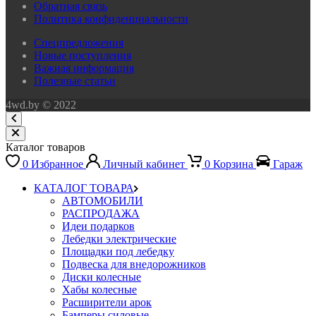
Обратная связь
Политика конфиденциальности
Спецпредложения
Новые поступления
Важная информация
Полезные статьи
4wd.by © 2022
Каталог товаров
0
Избранное
Личный кабинет
0
Корзина
Гараж
КАТАЛОГ ТОВАРА
АВТОМОБИЛИ
РАСПРОДАЖА
Идеи подарков
Лебедки электрические
Площадки под лебедку
Подвеска для внедорожников
Диски колесные
Хабы колесные
Расширители арок
Бамперы силовые