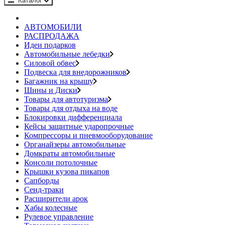
Каталог
АВТОМОБИЛИ
РАСПРОДАЖА
Идеи подарков
Автомобильные лебедки
Силовой обвес
Подвеска для внедорожников
Багажник на крышу
Шины и Диски
Товары для автотуризма
Товары для отдыха на воде
Блокировки дифференциала
Кейсы защитные ударопрочные
Компрессоры и пневмооборудование
Органайзеры автомобильные
Домкраты автомобильные
Консоли потолочные
Крышки кузова пикапов
Сапборды
Сенд-траки
Расширители арок
Хабы колесные
Рулевое управление