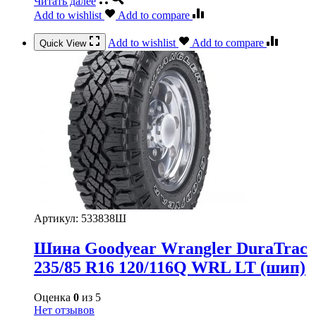
Читать далее
Add to wishlist
Add to compare
Add to wishlist
Add to compare
Quick View
Артикул:
533838Ш
Шина Goodyear Wrangler DuraTrac
235/85 R16 120/116Q WRL LT (шип)
Оценка
0
из 5
Нет отзывов