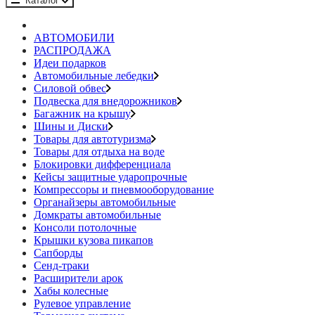
Каталог
АВТОМОБИЛИ
РАСПРОДАЖА
Идеи подарков
Автомобильные лебедки
Силовой обвес
Подвеска для внедорожников
Багажник на крышу
Шины и Диски
Товары для автотуризма
Товары для отдыха на воде
Блокировки дифференциала
Кейсы защитные ударопрочные
Компрессоры и пневмооборудование
Органайзеры автомобильные
Домкраты автомобильные
Консоли потолочные
Крышки кузова пикапов
Сапборды
Сенд-траки
Расширители арок
Хабы колесные
Рулевое управление