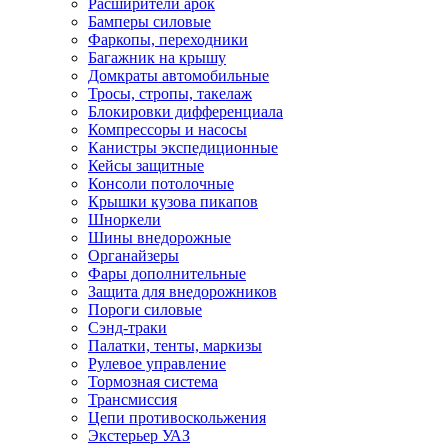
Расширители арок
Бамперы силовые
Фаркопы, переходники
Багажник на крышу
Домкраты автомобильные
Тросы, стропы, такелаж
Блокировки дифференциала
Компрессоры и насосы
Канистры экспедиционные
Кейсы защитные
Консоли потолочные
Крышки кузова пикапов
Шноркели
Шины внедорожные
Органайзеры
Фары дополнительные
Защита для внедорожников
Пороги силовые
Сэнд-траки
Палатки, тенты, маркизы
Рулевое управление
Тормозная система
Трансмиссия
Цепи противоскольжения
Экстерьер УАЗ