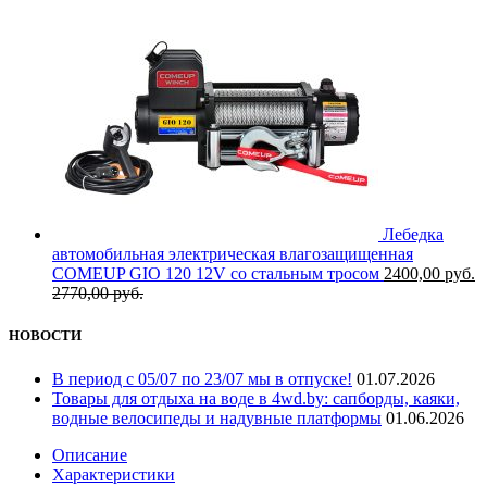
Лебедка
автомобильная электрическая влагозащищенная
COMEUP GIO 120 12V со стальным тросом
2400,00
руб.
2770,00
руб.
НОВОСТИ
В период с 05/07 по 23/07 мы в отпуске!
01.07.2026
Товары для отдыха на воде в 4wd.by: сапборды, каяки,
водные велосипеды и надувные платформы
01.06.2026
Описание
Характеристики