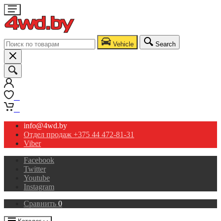
Vehicle
Search
0
0
info@4wd.by
Отдел продаж +375 44 472-81-31
Viber
Facebook
Twitter
Youtube
Instagram
Сравнить
0