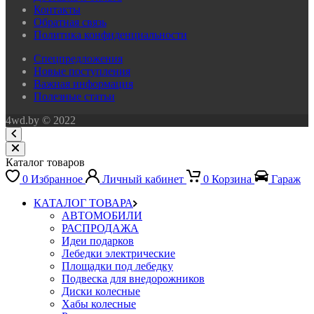
Контакты
Обратная связь
Политика конфиденциальности
Спецпредложения
Новые поступления
Важная информация
Полезные статьи
4wd.by © 2022
Каталог товаров
0
Избранное
Личный кабинет
0
Корзина
Гараж
КАТАЛОГ ТОВАРА
АВТОМОБИЛИ
РАСПРОДАЖА
Идеи подарков
Лебедки электрические
Площадки под лебедку
Подвеска для внедорожников
Диски колесные
Хабы колесные